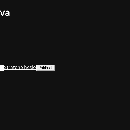
ava
Stratené heslo